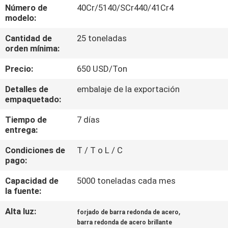
Número de
40Cr/5140/SCr440/41Cr4
modelo:
CONTROL
Cantidad de
25 toneladas
DE
orden mínima:
CALIDAD
Precio:
650 USD/Ton
ÉNTRENOS
Detalles de
embalaje de la exportación
empaquetado:
EN
Tiempo de
7 días
CONTACTO
entrega:
CON
Condiciones de
T / T o L / C
pago:
NOTICIAS
Capacidad de
5000 toneladas cada mes
la fuente:
CASOS
Alta luz:
,
forjado de barra redonda de acero
barra redonda de acero brillante