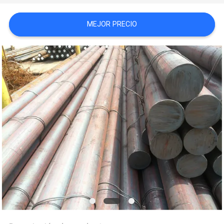
COMPANY
MEJOR PRECIO
NEWS
MAPA
DEL
SITIO
PRIVACY
POLICY