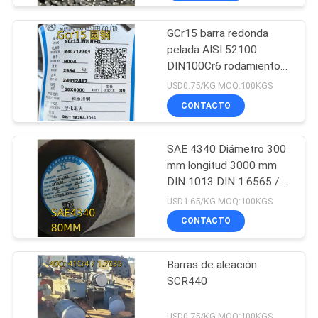
GCr15 barra redonda
pelada AISI 52100
DIN100Cr6 rodamiento
barra de aleación OD 30
USD0.75/KG MOQ:100KGS
mm
CONTACTO
SAE 4340 Diámetro 300
mm longitud 3000 mm
DIN 1013 DIN 1.6565 /
40CrNiMo 6 QT Barra
USD1.65/KG MOQ:100KGS
sólida
CONTACTO
Barras de aleación
SCR440
USD0.75/KG MOQ:100KGS