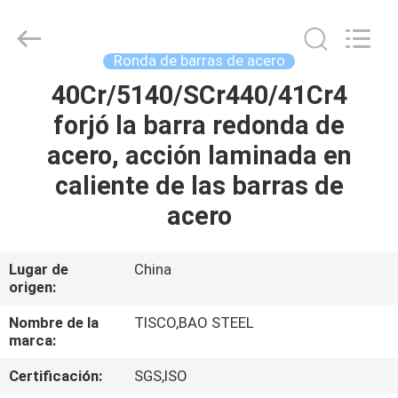
JIANGSU
MITTEL
STEEL
INDUSTRIAL
LIMITED.
Ronda de barras de acero
All
Rights
40Cr/5140/SCr440/41Cr4
HOGAR
Reserved.
forjó la barra redonda de
PRODUCTOS
acero, acción laminada en
caliente de las barras de
SOBRE
acero
NOSOTROS
Lugar de
China
origen:
VIAJE
DE
Nombre de la
TISCO,BAO STEEL
marca:
LA
Certificación:
SGS,ISO
FÁBRICA