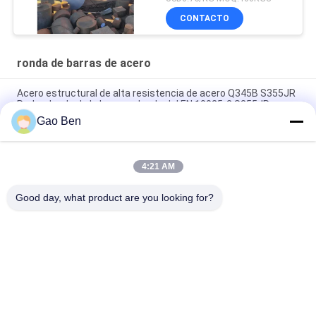
CONTACTO
ronda de barras de acero
Acero estructural de alta resistencia de acero Q345B S355JR
Rod redondo de la barra redonda del EN 10025-2 S355JR
Gao Ben
Barras redondas de acero de aleación tirada en frío 42CrMo
AISI4140 42CrMo4 Q+T normalizado apagado EN10083
4:21 AM
Rodas de barras redondas de acero laminadas en caliente
34CrNiMo6 DIN 1.6582 EN 10083 Rodas de aleación forjada
Good day, what product are you looking for?
Categorías Populares
Todos
Hoja De Acero 
Planchas De Acero 
Inoxidable
Inoxidable
Bobinas De Acero 
Plano De La Barra 