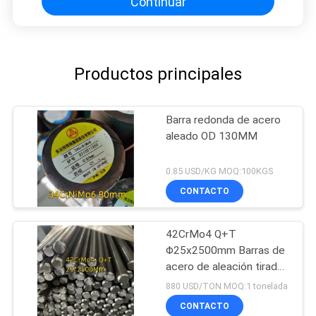
Continuar
Productos principales
Barra redonda de acero
aleado OD 130MM
0.85 USD/KG MOQ:100KGS
CONTACTO
42CrMo4 Q+T
Φ25x2500mm Barras de
acero de aleación tiradas
en frío 42CrMo4
880 USD/TON MOQ:1 tonelada
normalizado apagado
CONTACTO