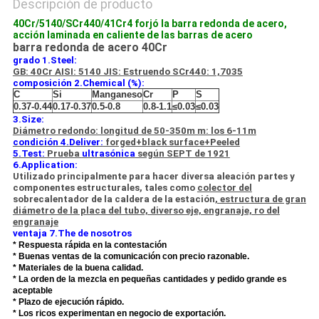
Descripción de producto
40Cr/5140/SCr440/41Cr4 forjó la barra redonda de acero,
acción laminada en caliente de las barras de acero
barra redonda de acero 40Cr
grado 1.Steel:
GB: 40Cr AISI: 5140 JIS: Estruendo SCr440: 1,7035
composición 2.Chemical (%):
C
Si
Manganeso
Cr
P
S
0.37-0.44
0.17-0.37
0.5-0.8
0.8-1.1
≤0.03
≤0.03
3.Size:
Diámetro redondo: longitud de 50-350m m: los 6-11m
condición 4.Deliver:
forged+black surface+Peeled
5.Test:
Prueba
ultrasónica
según SEPT de 1921
6.Application:
Utilizado principalmente para hacer diversa aleación partes y
componentes estructurales, tales como
colector del
sobrecalentador de la caldera de la estación
, estructura de gran
diámetro de la placa del tubo, diverso eje, engranaje, ro del
engranaje
ventaja 7.The de nosotros
* Respuesta rápida en la contestación
* Buenas ventas de la comunicación con precio razonable.
* Materiales de la buena calidad.
* La orden de la mezcla en pequeñas cantidades y pedido grande es
aceptable
* Plazo de ejecución rápido.
* Los ricos experimentan en negocio de exportación.