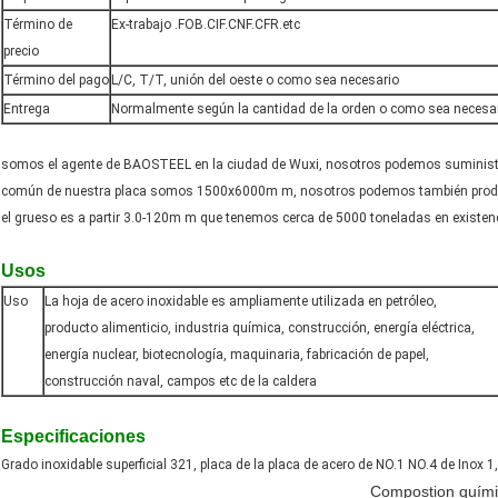
Término de
Ex-trabajo .FOB.CIF.CNF.CFR.etc
precio
Término del pago
L/C, T/T, unión del oeste o como sea necesario
Entrega
Normalmente según la cantidad de la orden o como sea necesa
somos el agente de BAOSTEEL en la ciudad de Wuxi, nosotros podemos suministrar
común de nuestra placa somos 1500x6000m m, nosotros podemos también producir
el grueso es a partir 3.0-120m m que tenemos cerca de 5000 toneladas en existenc
Usos
Uso
La hoja de acero inoxidable es ampliamente utilizada en petróleo,
producto alimenticio, industria química, construcción, energía eléctrica,
energía nuclear, biotecnología, maquinaria, fabricación de papel,
construcción naval, campos etc de la caldera
Especificaciones
Grado inoxidable superficial 321, placa de la placa de acero de NO.1 NO.4 de Inox 
Compostion quím