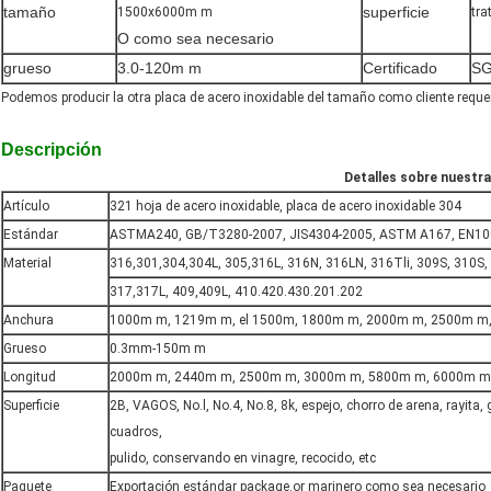
tamaño
superficie
1500x6000m m
tra
O como sea necesario
grueso
3.0-120m m
Certificado
SG
Podemos producir la otra placa de acero inoxidable del tamaño como cliente reque
Descripción
Detalles sobre nuestra
Artículo
321 hoja de acero inoxidable, placa de acero inoxidable 304
Estándar
ASTMA240, GB/T3280-2007, JIS4304-2005, ASTM A167, EN100
Material
316,301,304,304L, 305,316L, 316N, 316LN, 316Tli, 309S, 310S,
317,317L, 409,409L, 410.420.430.201.202
Anchura
1000m m, 1219m m, el 1500m, 1800m m, 2000m m, 2500m m,
Grueso
0.3mm-150m m
Longitud
2000m m, 2440m m, 2500m m, 3000m m, 5800m m, 6000m m,
Superficie
2B, VAGOS, No.l, No.4, No.8, 8k, espejo, chorro de arena, rayita, g
cuadros,
pulido, conservando en vinagre, recocido, etc
Paquete
Exportación estándar package.or marinero como sea necesario