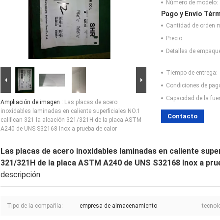
Número de modelo:
Pago y Envío Térm
Cantidad de orden 
Precio:
Detalles de empaqu
Tiempo de entrega:
Condiciones de pag
Capacidad de la fue
Ampliación de imagen :
Las placas de acero
inoxidables laminadas en caliente superficiales NO.1
Contacto
califican 321 la aleación 321/321H de la placa ASTM
A240 de UNS S32168 Inox a prueba de calor
Las placas de acero inoxidables laminadas en caliente superf
321/321H de la placa ASTM A240 de UNS S32168 Inox a pru
descripción
Tipo de la compañía:
empresa de almacenamiento
tecnol