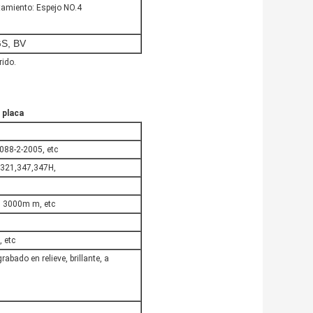
tamiento: Espejo NO.4
S, BV
rido.
 placa
88-2-2005, etc
 321,347,347H,
 3000m m, etc
 etc
rabado en relieve, brillante, a