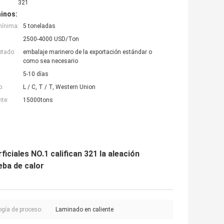
321
inos:
mínima:
5 toneladas
2500-4000 USD/Ton
etado:
embalaje marinero de la exportación estándar o
como sea necesario
5-10 días
o:
L / C, T / T, Western Union
nte:
15000tons
iciales NO.1 califican 321 la aleación
eba de calor
ogía de proceso:
Laminado en caliente