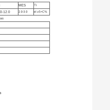
i
MES
Ti
.0-12.0
2.0-3.0
el ≥5×C%
cas
a