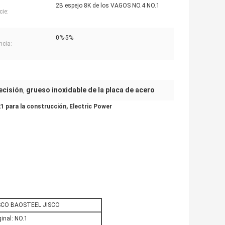
2B espejo 8K de los VAGOS NO.4 NO.1
cie:
0%-5%
ncia:
recisión
grueso inoxidable de la placa de acero
,
21 para la construcción, Electric Power
SCO BAOSTEEL JISCO
ginal: NO.1