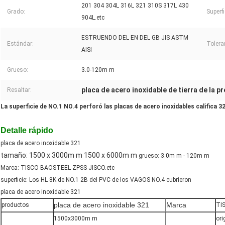
201 304 304L 316L 321 310S 317L 430
Grado:
Superfi
904L.etc
ESTRUENDO DEL EN DEL GB JIS ASTM
Estándar:
Tolera
AISI
Grueso:
3.0-120m m
placa de acero inoxidable de tierra de la p
Resaltar:
La superficie de NO.1 NO.4 perforó las placas de acero inoxidables califica 3
Detalle rápido
placa de acero inoxidable 321
tamaño: 1500 x 3000m m 1500 x 6000m m
grueso: 3.0m m - 120m m
Marca: TISCO BAOSTEEL ZPSS JISCO.etc
superficie: Los HL 8K de NO.1 2B del PVC de los VAGOS NO.4 cubrieron
placa de acero inoxidable 321
placa de acero inoxidable 321
Marca
productos
TI
1500x3000m m
ori