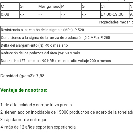
C
Si
Manganeso
P
S
Cr
N
0,08
17.00-19.00
9
<>
<>
<>
<>
Propiedades mecáni
Resistencia a la tensión de la sigma b (MPa): P. 520
Condiciones a la sigma de la fuerza de producción (0,2 MPa): P. 205
Delta del alargamiento (%): 40 o más alto
Reducción de los pedazos del área (%): 50 o más
Dureza: Hb 187 o menos; 90 HRB o menos; alto voltaje 200 o menos
Densidad (g/cm3): 7,98
Ventaja de nosotros:
1, de alta calidad y competitivo precio
2, tienen acción inoxidable de 15000 productos de acero de la tonelad
3, rápidamente entregar
4, más de 12 años exportan experiencia