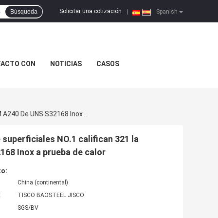
Solicitar una cotización
Búsqueda
|
Spanish
TACTO CON
NOTICIAS
CASOS
Las Placas De Acero Inoxidables Laminadas En Caliente Superficiales NO.1 Califican 321 La Aleación 321/321H De La Placa ASTM A240 De UNS S32168 Inox A Prueba De Calor
superficiales NO.1 califican 321 la
68 Inox a prueba de calor
to:
China (continental)
:
TISCO BAOSTEEL JISCO
SGS/BV